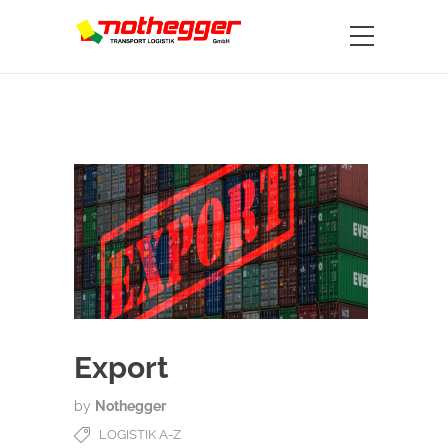
Export
by
Nothegger
LOGISTIK A-Z