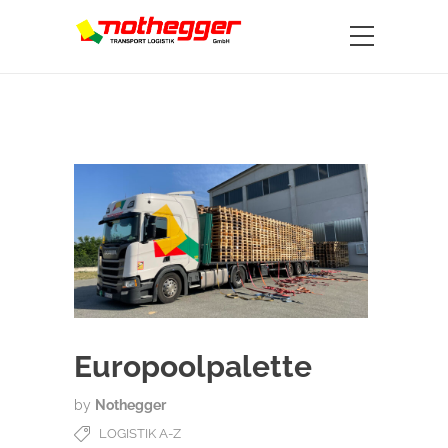
Europoolpalette
by
Nothegger
LOGISTIK A-Z