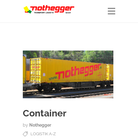
Container
by
Nothegger
LOGISTIK A-Z