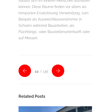
sodass sich im Inneren Menschen aufhalten
können. Diese Räume finden vor allem als
temporäre Ersatzlösung Verwendung, zum
Beispiel als Ausweichklassenzimmer in
Schulen während Bauarbeiten, als
Flüchtlings- oder Baustellenunterkunft oder
auf Messen.
10
/ 136
Related Posts