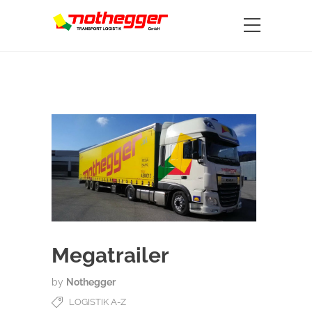
Megatrailer
by
Nothegger
LOGISTIK A-Z