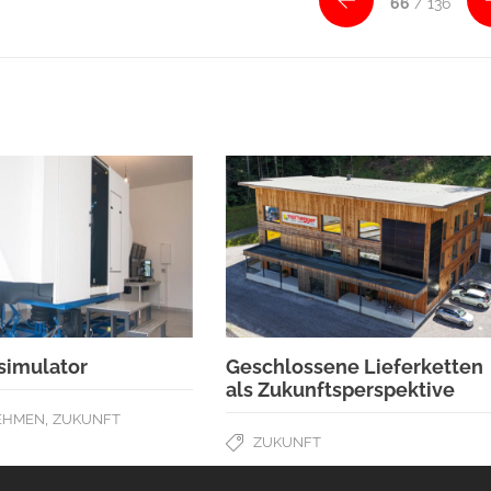
66
/ 136
simulator
Geschlossene Lieferketten
als Zukunftsperspektive
,
EHMEN
ZUKUNFT
ZUKUNFT