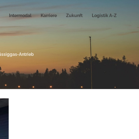
Intermodal
Karriere
Zukunft
Logistik A-Z
üssiggas-Antrieb