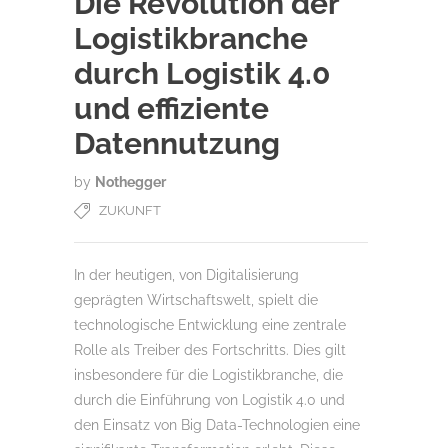
Die Revolution der
Logistikbranche
durch Logistik 4.0
und effiziente
Datennutzung
by
Nothegger
ZUKUNFT
In der heutigen, von Digitalisierung
geprägten Wirtschaftswelt, spielt die
technologische Entwicklung eine zentrale
Rolle als Treiber des Fortschritts. Dies gilt
insbesondere für die Logistikbranche, die
durch die Einführung von Logistik 4.0 und
den Einsatz von Big Data-Technologien eine