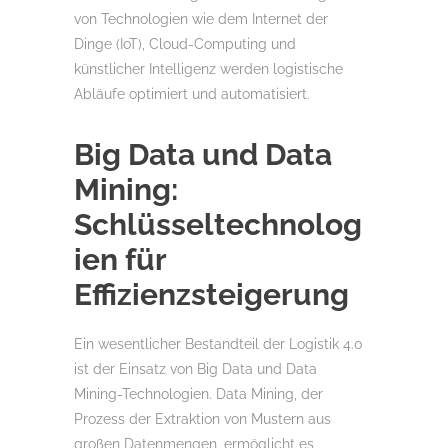
von Technologien wie dem Internet der
Dinge (IoT), Cloud-Computing und
künstlicher Intelligenz werden logistische
Abläufe optimiert und automatisiert.
Big Data und Data
Mining:
Schlüsseltechnolog
ien für
Effizienzsteigerung
Ein wesentlicher Bestandteil der Logistik 4.0
ist der Einsatz von Big Data und Data
Mining-Technologien. Data Mining, der
Prozess der Extraktion von Mustern aus
großen Datenmengen, ermöglicht es