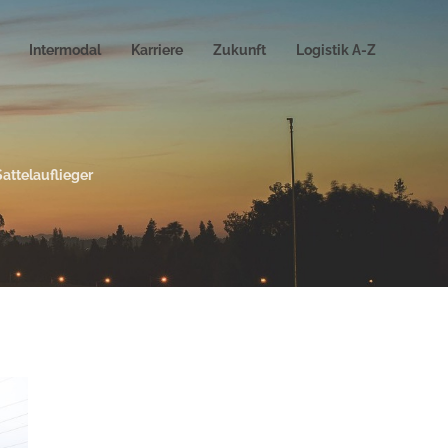
Intermodal
Karriere
Zukunft
Logistik A-Z
attelauflieger