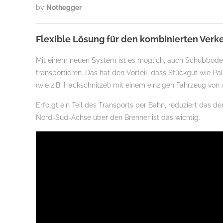
by
Nothegger
Flexible Lösung für den kombinierten Verke
Mit einem neuen System ist es möglich, auch Schubboden-
transportieren. Das hat den Vorteil, dass Stückgut wie 
(wie z.B. Hackschnitzel) mit einem einzigen Fahrzeug v
Erfolgt ein Teil des Transports per Bahn, reduziert das 
Nord-Süd-Achse über den Brenner ist das wichtig.