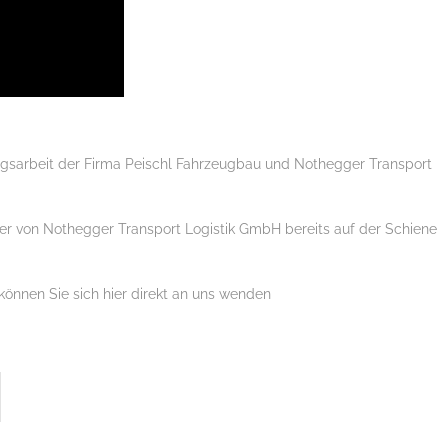
ngsarbeit der Firma Peischl Fahrzeugbau und Nothegger Transport
eger von Nothegger Transport Logistik GmbH bereits auf der Schiene
önnen Sie sich hier direkt an uns wenden