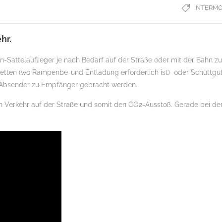
INTERM
hr.
Sattelauflieger je nach Bedarf auf der Straße oder mit der Bahn zu
Paletten (wo Rampenbe-und Entladung erforderlich ist) oder Schüttgu
on Absender zu Empfänger gebracht werden.
den Verkehr auf der Straße und somit den CO2-Ausstoß. Gerade bei de