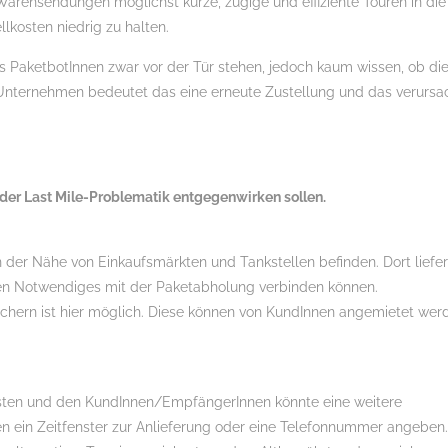
rensendungen möglichst kurze, zügige und effiziente Touren in die
llkosten niedrig zu halten.
ass PaketbotInnen zwar vor der Tür stehen, jedoch kaum wissen, ob di
Unternehmen bedeutet das eine erneute Zustellung und das verursa
 der Last Mile-Problematik entgegenwirken sollen.
 der Nähe von Einkaufsmärkten und Tankstellen befinden. Dort liefe
nen Notwendiges mit der Paketabholung verbinden können.
fächern ist hier möglich. Diese können von KundInnen angemietet wer
sten und den KundInnen/EmpfängerInnen könnte eine weitere
n ein Zeitfenster zur Anlieferung oder eine Telefonnummer angeben