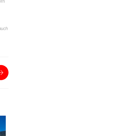
ern
 auch