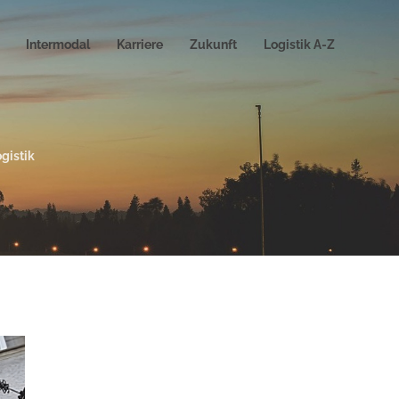
Intermodal
Karriere
Zukunft
Logistik A-Z
ogistik