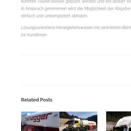
könnten Touren besser geplant werden und bei Bedarf ein
in Anspruch genommen wird die Möglichkeit der Abgabe
einfach und unkompliziert abholen.
Lösungsorientierte Herangehensweisen mit zentriertem Blic
für KundInnen.
Related Posts