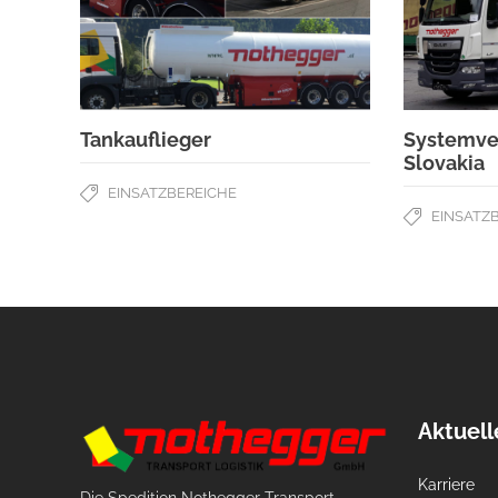
Tankauflieger
Systemve
Slovakia
EINSATZBEREICHE
EINSATZ
Aktuell
Karriere
Die Spedition Nothegger Transport