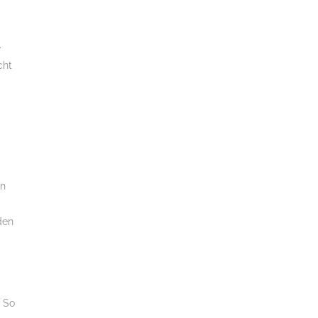
e
cht
rn
den
. So