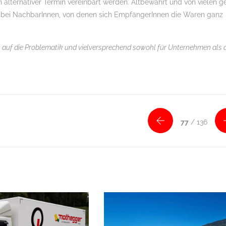
 alternativer Termin vereinbart werden. Altbewährt und von vielen g
 bei NachbarInnen, von denen sich EmpfängerInnen die Waren ganz
k auf die Problematik und vielversprechend sowohl für Unternehmen als
77
/ 136