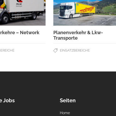
rkehre – Network
Planenverkehr & Lkw-
Transporte
BEREICHE
EINSATZBEREICHE
e Jobs
Seiten
Home